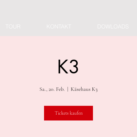
TOUR
KONTAKT
DOWLOADS
K3
Sa., 20. Feb.
  |  
Käsehaus K3
Tickets kaufen